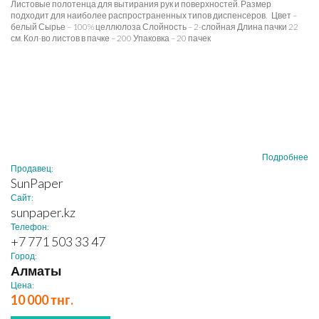
Листовые полотенца для вытирания рук и поверхностей. Размер
подходит для наиболее распространенных типов диспенсеров. Цвет –
белый Сырье – 100% целлюлоза Слойность – 2-слойная Длина пачки 22
см. Кол-во листов в пачке – 200 Упаковка – 20 пачек
Подробнее
Продавец:
SunPaper
Сайт:
sunpaper.kz
Телефон:
+7 771 503 33 47
Город:
Алматы
Цена:
10 000 тнг.