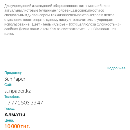
Для учреждений и заведений общественного питания наиболее
актуальны листовые бумажные полотенца в совокупности со
специальным диспенсером, так как обеспечивают быстрое и легкое
отделение полотенца по одному листу, что значительно упрощает
использование. Цвет – белый Сырье – 100% целлюлоза Слойность – 2-
слойная Длина пачки 20 см. Кол-во листов в пачке – 200 Упаковка – 20
пачек
Подробнее
Продавец:
SunPaper
Сайт:
sunpaper.kz
Телефон:
+7 771 503 33 47
Город:
Алматы
Цена:
10 000 тнг.