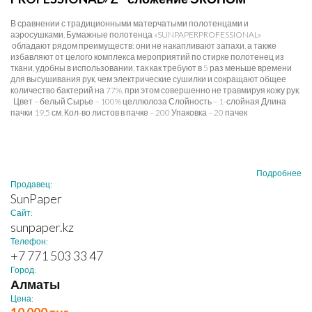
В сравнении с традиционными матерчатыми полотенцами и
аэросушками, Бумажные полотенца «SUNPAPERPROFESSIONAL»
обладают рядом преимуществ: они не накапливают запахи, а также
избавляют от целого комплекса мероприятий по стирке полотенец из
ткани, удобны в использовании, так как требуют в 5 раз меньше времени
для высушивания рук, чем электрические сушилки и сокращают общее
количество бактерий на 77%, при этом совершенно не травмируя кожу рук.
Цвет – белый Сырье – 100% целлюлоза Слойность – 1-слойная Длина
пачки 19,5 см. Кол-во листов в пачке – 200 Упаковка – 20 пачек
Подробнее
Продавец:
SunPaper
Сайт:
sunpaper.kz
Телефон:
+7 771 503 33 47
Город:
Алматы
Цена: