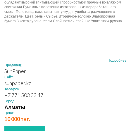
обладают высокой впитывающей способностью и прочные во влажном
состоянии. Бумажные полотенца изготовлены из переработанного
сырья. Полотенца намотаны на втулку для удобства размещения в
держателе. Цвет: белый Сырье: Вторичное волокно Влагопрочная
бумага Высота рулона: 22 см. Слойность: 2-слойные Упаковка: 4 рулона
Подробнее
Продавец:
SunPaper
Сайт:
sunpaper.kz
Телефон:
+7 771 503 33 47
Город:
Алматы
Цена:
10 000 тнг.