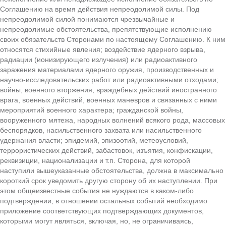
Соглашению на время действия непреодолимой силы. Под
непреодолимой силой понимаются чрезвычайные и
непреодолимые обстоятельства, препятствующие исполнению
своих обязательств Сторонами по настоящему Соглашению. К ним
относятся стихийные явления; воздействие ядерного взрыва,
радиации (ионизирующего излучения) или радиоактивного
заражения материалами ядерного оружия, производственных и
научно-исследовательских работ или радиоактивными отходами;
войны, военного вторжения, враждебных действий иностранного
врага, военных действий, военных маневров и связанных с ними
мероприятий военного характера; гражданской войны,
вооруженного мятежа, народных волнений всякого рода, массовых
беспорядков, насильственного захвата или насильственного
удержания власти; эпидемий, эпизоотий, метеоусловий,
террористических действий, забастовок, изъятия, конфискации,
реквизиции, национализации и т.п. Сторона, для которой
наступили вышеуказанные обстоятельства, должна в максимально
короткий срок уведомить другую сторону об их наступлении. При
этом общеизвестные события не нуждаются в каком-либо
подтверждении, в отношении остальных событий необходимо
приложение соответствующих подтверждающих документов,
которыми могут являться, включая, но, не ограничиваясь,