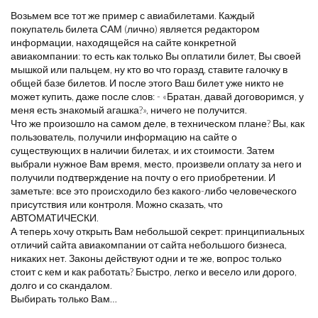
Возьмем все тот же пример с авиабилетами. Каждый
покупатель билета САМ (лично) является редактором
информации, находящейся на сайте конкретной
авиакомпании: то есть как только Вы оплатили билет, Вы своей
мышкой или пальцем, ну кто во что горазд, ставите галочку в
общей базе билетов. И после этого Ваш билет уже никто не
может купить, даже после слов: - «Братан, давай договоримся, у
меня есть знакомый агашка?», ничего не получится.
Что же произошло на самом деле, в техническом плане? Вы, как
пользователь, получили информацию на сайте о
существующих в наличии билетах, и их стоимости. Затем
выбрали нужное Вам время, место, произвели оплату за него и
получили подтверждение на почту о его приобретении. И
заметьте: все это происходило без какого-либо человеческого
присутствия или контроля. Можно сказать, что
АВТОМАТИЧЕСКИ.
А теперь хочу открыть Вам небольшой секрет: принципиальных
отличий сайта авиакомпании от сайта небольшого бизнеса,
никаких нет. Законы действуют одни и те же, вопрос только
стоит с кем и как работать? Быстро, легко и весело или дорого,
долго и со скандалом.
Выбирать только Вам…