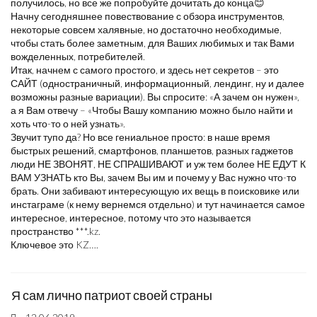
получилось, но все же попробуйте дочитать до конца😊
Начну сегодняшнее повествование с обзора инструментов,
некоторые совсем халявные, но достаточно необходимые,
чтобы стать более заметным, для Ваших любимых и так Вами
вожделенных, потребителей.
Итак, начнем с самого простого, и здесь нет секретов – это
САЙТ (одностраничный, информационный, лендинг, ну и далее
возможны разные вариации). Вы спросите: «А зачем он нужен»,
а я Вам отвечу – «Чтобы Вашу компанию можно было найти и
хоть что-то о ней узнать».
Звучит тупо да? Но все гениальное просто: в наше время
быстрых решений, смартфонов, планшетов, разных гаджетов
люди НЕ ЗВОНЯТ, НЕ СПРАШИВАЮТ и уж тем более НЕ ЕДУТ К
ВАМ УЗНАТЬ кто Вы, зачем Вы им и почему у Вас нужно что-то
брать. Они забивают интересующую их вещь в поисковике или
инстаграме (к нему вернемся отдельно) и тут начинается самое
интересное, интересное, потому что это называется
пространство ***.kz.
Ключевое это KZ….
Я сам лично патриот своей страны