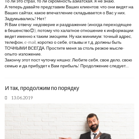
То ли это страх, то ли скромность азиатская, я не знаю.
А теперь давайте представим Ваших клиентов: что они видят на
Ваших сайтах, какое впечатление складывается о Вас у них.
Задумывались? Нет?
Я Вам отвечу: недоверие и раздражение (иногда переходящее
в бешенство😊), потому что халатное отношение к информации
ведет именно к таким эмоциям. Ну как минимум: точный адрес,
телефон, e-mail, коротко о себе, отзывы и т.д. должны быть
ТОЧНЫМИ ВСЕГДА. Простите меня за столь резкое мысле-
опыто-изложение.
Закончу этот пост чуточку няшно: Любите себя, свое дело, свою
семью и да прибудет к Вам прибыль! Продолжение следует…
И так, продолжим по порядку
13.06.2019