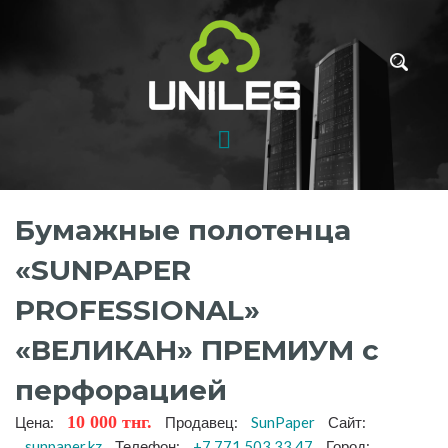
Бумажные полотенца
«SUNPAPER
PROFESSIONAL»
«ВЕЛИКАН» ПРЕМИУМ с
перфорацией
10 000 тнг.
Цена:
Продавец:
SunPaper
Сайт:
sunpaper.kz
Телефон:
+7 771 503 33 47
Город: