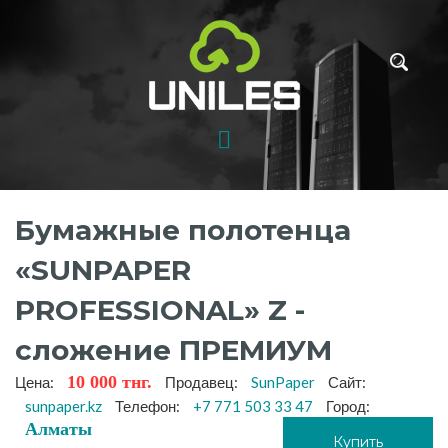
Бумажные полотенца
«SUNPAPER
PROFESSIONAL» Z -
сложение ПРЕМИУМ
10 000 тнг.
Цена:
Продавец:
SunPaper
Сайт:
sunpaper.kz
Телефон:
+7 771 503 33 47
Город:
Алматы
Купить